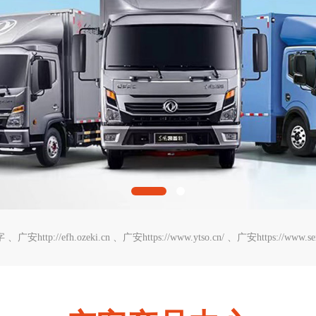
字
广安http://efh.ozeki.cn
广安https://www.ytso.cn/
广安https://www.se