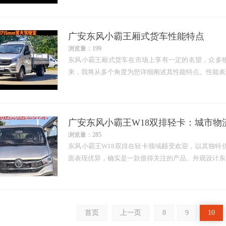
广安东风小霸王厢式货车性能特点
浏览量：199
东风小霸王厢式货车在市场上享有一定的名望，众多
来，我将从多个角度为您详细阐述其性能特点。性能表
广安东风小霸王W18双排轻卡：城市物
浏览量：285
东风小霸王W18双排在轻卡领域颇受欢迎，以其独特
面表现优异，确实是一款值得关注的产品。外观设计东
首页
上一页
8
9
10