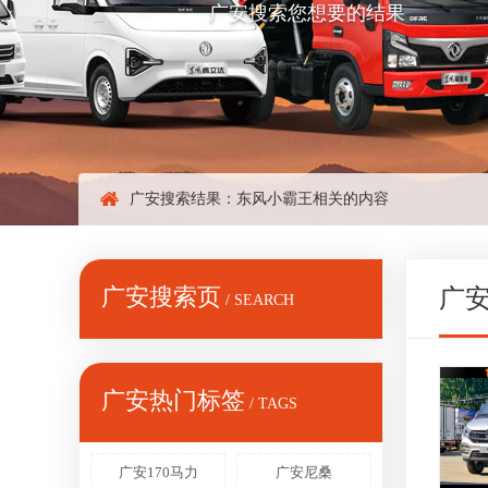
广安搜索您想要的结果
广安搜索结果：
东风小霸王
相关的内容
广安搜索页
广
/ SEARCH
广安热门标签
/ TAGS
广安170马力
广安尼桑