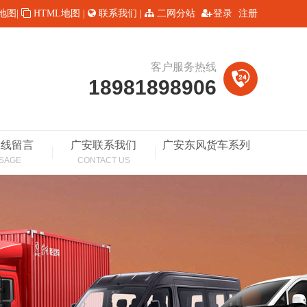
L地图
|
HTML地图
|
联系我们
|
二网分站
登录
注册
客户服务热线
18981898906
在线留言
广安联系我们
广安东风货车系列
SAGE
CONTACT US