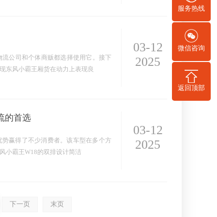
服务热线
03-12
微信咨询
物流公司和个体商贩都选择使用它。接下
2025
现东风小霸王厢货在动力上表现良
返回顶部
流的首选
03-12
优势赢得了不少消费者。该车型在多个方
2025
风小霸王W18的双排设计简洁
下一页
末页